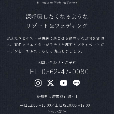
ます。写真のみやお食事のない結婚式など、お
気軽にお問合せください。
深呼吸したくなるような
Ｑ
ペットの参加は可能ですか？
リゾート＆ウェディング
Ａ
可能です。条件によっては一部お断りする場合
おふたりとゲストが快適に過ごせる緑豊かな邸宅を貸切
がございますが、お気軽にご相談ください。
に。有名クリエイターが手掛けた邸宅とプライベートガ
ーデンを、おふたりらしく演出しましょう。
Ｑ
準備期間はどれほどかかりますか？
お問い合わせ・ご予約
Ａ
結婚式までに最短であれば1ヶ月程度でも可能で
TEL 0562-47-0080
す。
Ｑ
混み合うシーズンはありますか？
愛知県大府市柊山町4-1
Ａ
気候の良いシーズンや、日柄が良い日は人気で
す。1年以上前からご予約いただく方もいらっし
平日12:00～18:00／土日祝10:00～19:00
ゃいます。ご希望日が明確な場合はお早めにご
※火水定休