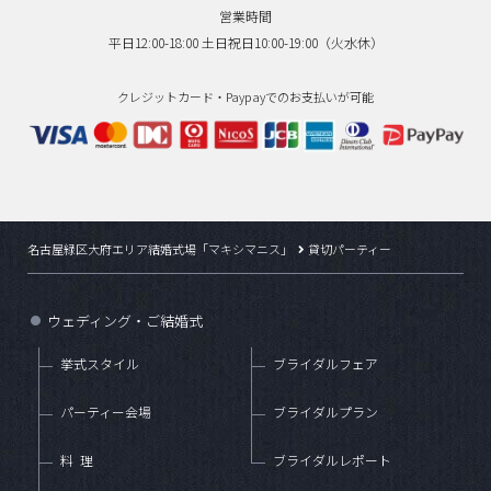
営業時間
平日12:00-18:00 土日祝日10:00-19:00（火水休）
クレジットカード・Paypayでのお支払いが可能
名古屋緑区大府エリア結婚式場「マキシマニス」
貸切パーティー
ウェディング・ご結婚式
●
挙式スタイル
ブライダルフェア
パーティー会場
ブライダルプラン
料理
ブライダルレポート