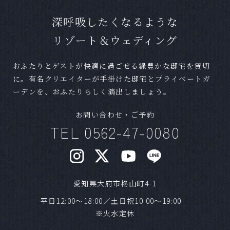
気軽にお問合せください。
深呼吸したくなるような
Ｑ
ペットの参加は可能ですか？
リゾート＆ウェディング
Ａ
可能です。条件によっては一部お断りする場合
おふたりとゲストが快適に過ごせる緑豊かな邸宅を貸切
がございますが、お気軽にご相談ください。
に。有名クリエイターが手掛けた邸宅とプライベートガ
ーデンを、おふたりらしく演出しましょう。
Ｑ
準備期間はどれほどかかりますか？
お問い合わせ・ご予約
Ａ
結婚式までに最短であれば1ヶ月程度でも可能で
TEL 0562-47-0080
す。
Ｑ
混み合うシーズンはありますか？
愛知県大府市柊山町4-1
Ａ
気候の良いシーズンや、日柄が良い日は人気で
す。1年以上前からご予約いただく方もいらっし
平日12:00～18:00／土日祝10:00～19:00
ゃいます。ご希望日が明確な場合はお早めにご
※火水定休
相談ください。