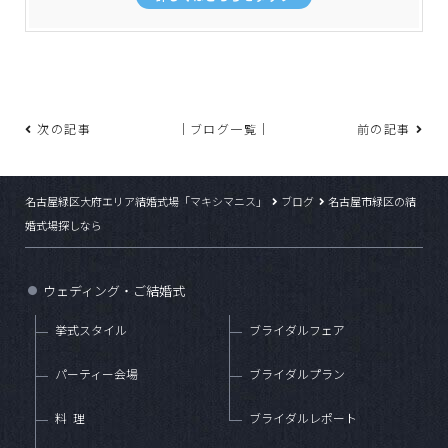
次の記事
｜ブログ一覧｜
前の記事
名古屋緑区大府エリア結婚式場「マキシマニス」
ブログ
名古屋市緑区の結
婚式場探しなら
ウェディング・ご結婚式
●
挙式スタイル
ブライダルフェア
パーティー会場
ブライダルプラン
料理
ブライダルレポート