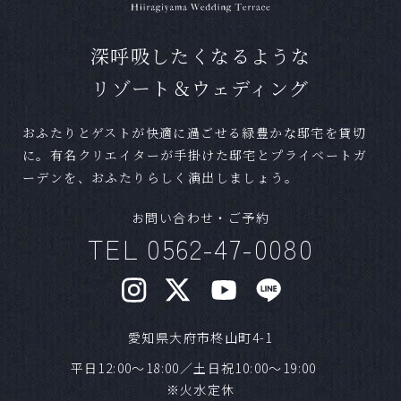
ます。写真のみやお食事のない結婚式など、お
気軽にお問合せください。
深呼吸したくなるような
Ｑ
ペットの参加は可能ですか？
リゾート＆ウェディング
Ａ
可能です。条件によっては一部お断りする場合
おふたりとゲストが快適に過ごせる緑豊かな邸宅を貸切
がございますが、お気軽にご相談ください。
に。有名クリエイターが手掛けた邸宅とプライベートガ
ーデンを、おふたりらしく演出しましょう。
Ｑ
準備期間はどれほどかかりますか？
お問い合わせ・ご予約
Ａ
結婚式までに最短であれば1ヶ月程度でも可能で
TEL 0562-47-0080
す。
Ｑ
混み合うシーズンはありますか？
愛知県大府市柊山町4-1
Ａ
気候の良いシーズンや、日柄が良い日は人気で
す。1年以上前からご予約いただく方もいらっし
平日12:00～18:00／土日祝10:00～19:00
ゃいます。ご希望日が明確な場合はお早めにご
※火水定休